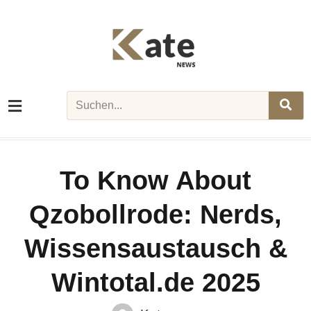
Skip
to
content
Search
To Know About
Qzobollrode: Nerds,
Wissensaustausch &
Wintotal.de 2025