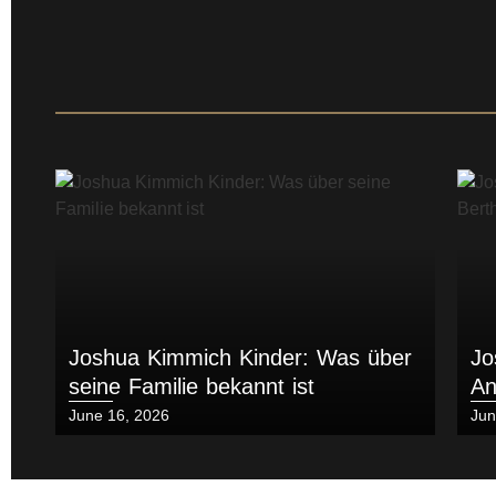
Joshua Kimmich Kinder: Was über
Jo
seine Familie bekannt ist
An
Posted
Pos
June 16, 2026
Jun
on
on