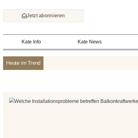
Skip
to
Jetzt abonnieren
content
Kate Info
Kate News
Heute im Trend
Posted
on