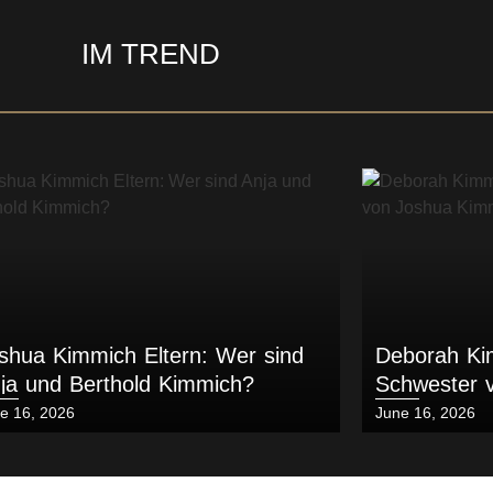
IM TREND
shua Kimmich Eltern: Wer sind
Deborah Ki
ja und Berthold Kimmich?
Schwester 
bekannt ist
ted
Posted
e 16, 2026
June 16, 2026
on