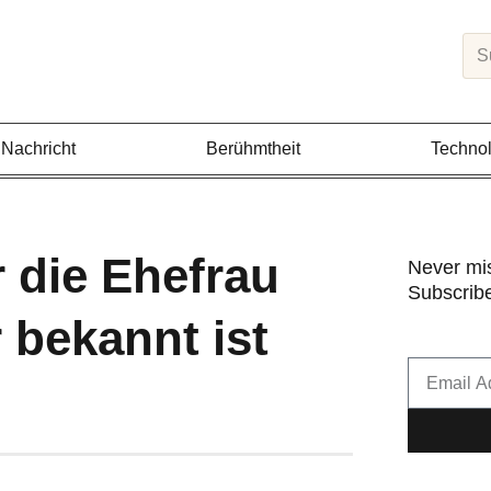
Sea
Nachricht
Berühmtheit
Technol
r die Ehefrau
Never mi
Subscribe
 bekannt ist
Email