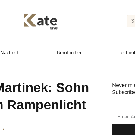
Sea
Nachricht
Berühmtheit
Technol
Martinek: Sohn
Never mi
Subscribe
m Rampenlicht
Email
ts