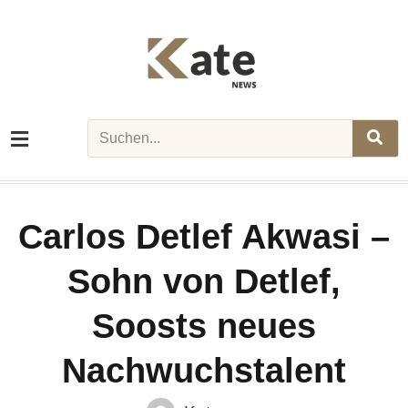
Skip
to
content
Search
Carlos Detlef Akwasi –
Sohn von Detlef,
Soosts neues
Nachwuchstalent