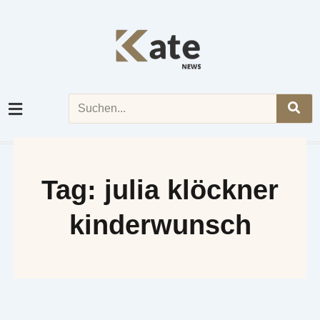
Skip
to
content
Search
Tag: julia klöckner
kinderwunsch