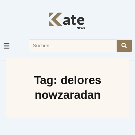
Skip
to
content
Search
Tag: delores
nowzaradan